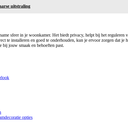
arse uitstraling
ame sfeer in je woonkamer. Het biedt privacy, helpt bij het reguleren v
rect te installeren en goed te onderhouden, kun je ervoor zorgen dat je h
 die bij jouw smaak en behoeften past.
urlook
n
amdecoratie opties