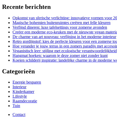
Recente berichten
Opkomst van sferische verlichting: innovatieve vormen voor 2
Magische bohemien buitenruimtes creëren met felle kleuren
Verfijnd dineren: luxe tafelsettings voor zomerse avonden
Creëer een moderne eco-keuken met de nieuwste vegan materi
De charme van art nouveau: verfijning in het moderne interieur
Retro gordijnstof: kies de perfecte kleuren voor een zomerse to
Hoe verander je jouw terras in een zomers paradijs met accesoi
Veganistisch leer: stijling met ecologische verantwoordelijkheid
Hangmat hoeken: waarom je deze zomer niet zonder kunt
Koeien schilderij inspiratie: landelijke charme in de moderne
Categorieën
Energie besparen
Interieur
Kinderkamer
Lifestyle
Raamdecoratie
Tuin
Contact