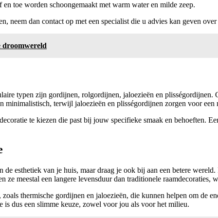
af en toe worden schoongemaakt met warm water en milde zeep.
en, neem dan contact op met een specialist die u advies kan geven over
e droomwereld
laire typen zijn gordijnen, rolgordijnen, jaloezieën en plisségordijnen.
n minimalistisch, terwijl jaloezieën en plisségordijnen zorgen voor een
aamdecoratie te kiezen die past bij jouw specifieke smaak en behoeften. 
e
 in de esthetiek van je huis, maar draag je ook bij aan een betere wer
en ze meestal een langere levensduur dan traditionele raamdecoraties, 
 zoals thermische gordijnen en jaloezieën, die kunnen helpen om de en
 is dus een slimme keuze, zowel voor jou als voor het milieu.