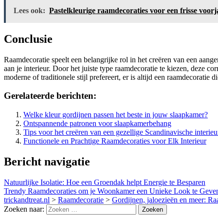
Lees ook:
Pastelkleurige raamdecoraties voor een frisse voorja
Conclusie
Raamdecoratie speelt een belangrijke rol in het creëren van een aangen
aan je interieur. Door het juiste type raamdecoratie te kiezen, deze cor
moderne of traditionele stijl prefereert, er is altijd een raamdecoratie
Gerelateerde berichten:
Welke kleur gordijnen passen het beste in jouw slaapkamer?
Ontspannende patronen voor slaapkamerbehang
Tips voor het creëren van een gezellige Scandinavische interie
Functionele en Prachtige Raamdecoraties voor Elk Interieur
Bericht navigatie
Natuurlijke Isolatie: Hoe een Groendak helpt Energie te Besparen
Trendy Raamdecoraties om je Woonkamer een Unieke Look te Geve
trickandtreat.nl
>
Raamdecoratie
>
Gordijnen, jaloezieën en meer: Ra
Zoeken naar: