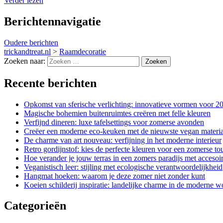
Verder lezen
Berichtennavigatie
Oudere berichten
trickandtreat.nl
>
Raamdecoratie
Zoeken naar:
Recente berichten
Opkomst van sferische verlichting: innovatieve vormen voor 2
Magische bohemien buitenruimtes creëren met felle kleuren
Verfijnd dineren: luxe tafelsettings voor zomerse avonden
Creëer een moderne eco-keuken met de nieuwste vegan materi
De charme van art nouveau: verfijning in het moderne interieur
Retro gordijnstof: kies de perfecte kleuren voor een zomerse to
Hoe verander je jouw terras in een zomers paradijs met accesoi
Veganistisch leer: stijling met ecologische verantwoordelijkheid
Hangmat hoeken: waarom je deze zomer niet zonder kunt
Koeien schilderij inspiratie: landelijke charme in de moderne
Categorieën