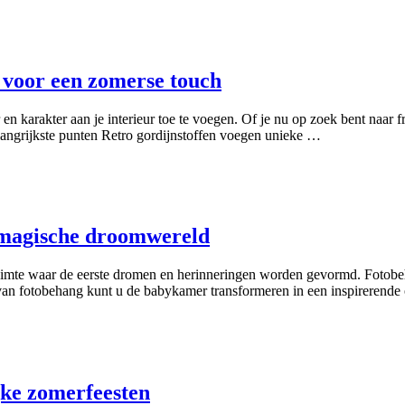
n voor een zomerse touch
 karakter aan je interieur toe te voegen. Of je nu op zoek bent naar fri
langrijkste punten Retro gordijnstoffen voegen unieke …
 magische droomwereld
 ruimte waar de eerste dromen en herinneringen worden gevormd. Fotob
ze van fotobehang kunt u de babykamer transformeren in een inspireren
jke zomerfeesten