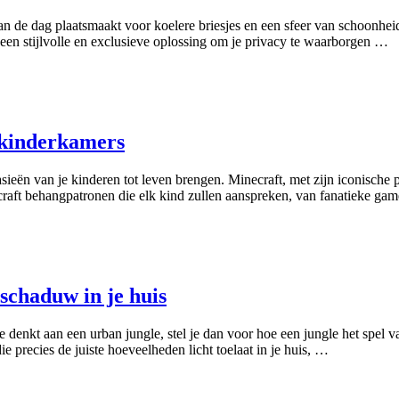
de dag plaatsmaakt voor koelere briesjes en een sfeer van schoonheid e
 een stijlvolle en exclusieve oplossing om je privacy te waarborgen …
 kinderkamers
ën van je kinderen tot leven brengen. Minecraft, met zijn iconische pix
craft behangpatronen die elk kind zullen aanspreken, van fanatieke game
 schaduw in je huis
 denkt aan een urban jungle, stel je dan voor hoe een jungle het spel v
ie precies de juiste hoeveelheden licht toelaat in je huis, …