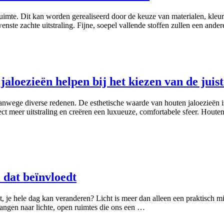
 ruimte. Dit kan worden gerealiseerd door de keuze van materialen, kle
ste zachte uitstraling. Fijne, soepel vallende stoffen zullen een ande
aloezieën helpen bij het kiezen van de juist
anwege diverse redenen. De esthetische waarde van houten jaloezieën is
t meer uitstraling en creëren een luxueuze, comfortabele sfeer. Houten 
l dat beïnvloedt
alt, je hele dag kan veranderen? Licht is meer dan alleen een praktisch m
angen naar lichte, open ruimtes die ons een …