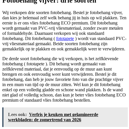
Fotobehang vijver: drie soorten
Wij verkopen drie soorten fotobehang. Bestel je fotobehang vijver,
dan kies je helemaal zelf welk behang jij in huis op wil plakken. Ten
eerste is er ons vlies fotobehang ECO premium. Dit fotobehang
wordt gemaakt van PVC-vrij vliesmateriaal, zonder zware metalen
of formaldehyde. Daarnaast verkopen wij ook standaard
fotobehang. Dit fotobehang (
fototapete
) wordt van standaard PVC-
vrij vliesmateriaal gemaakt. Beide soorten fotobehang zijn
gemakkelijk op te plakken en ook gemakkelijk weer te verwijderen.
De derde soort fotobehang die wij verkopen, is het zelfklevende
fotobehang ( fototapete ). Dit behang wordt gemaakt van
zelfklevend materiaal, dat je eenvoudig op de muur aan kunt
brengen en ook eenvoudig weer kunt verwijderen. Bestel je dit
fotobehang, dan heb je jouw favoriete foto van die prachtige vijver
in een mum van tijd op de muur zitten. Wel kun je dit fotobehang
enkel op een volledig gladde en schone wand plakken. Is de wand
niet glad of volledig schoon, dan kun je beter vlies fotobehang ECO
premium of standaard vlies fotobehang bestellen.
Lees ook:
Verfris je keuken met gelamineerde
werkbladen: de zomertrend van 2026