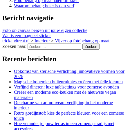
Foto behang op maat laten drukken
Waarom behang beter is dan verf
Bericht navigatie
Foto op canvas bergen uit jouw eigen collectie
Wat is een magneet sticker
trickandtreat.nl
>
Interieur
>
Vijver op fotobehang op maat
Zoeken naar:
Recente berichten
Opkomst van sferische verlichting: innovatieve vormen voor
2026
Magische bohemien buitenruimtes creëren met felle kleuren
Verfijnd dineren: luxe tafelsettings voor zomerse avonden
Creëer een moderne eco-keuken met de nieuwste vegan
materialen
De charme van art nouveau: verfijning in het moderne
interieur
Retro gordijnstof: kies de perfecte kleuren voor een zomerse
touch
Hoe verander je jouw terras in een zomers paradijs met
accesoires