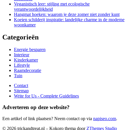
Veganistisch leer: stijling met ecologische
verantwoordelijkheid
Hangmat hoeken: waarom je deze zomer niet zonder kunt
Koeien schilderij inspiratie: landelijke charme in de moderne
woonkamer
Categorieën
Energie besparen
Interieur
Kinderkamer
Lifestyle
Raamdecoratie
Tuin
Contact
Sitemap
Write for Us - Complete Guidelines
Adverteren op deze website?
Een artikel of link plaatsen? Neem contact op via
napiseo.com
.
© 2026 trickandtreat.nl
–
Kokoro thema door
ZThemes Studio