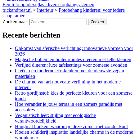
Een foto op plexiglas: diverse ophangsystemen
trickandtreat.nl
>
Interieur
>
Fotobehang kinderen: voor iedere
slaapkamer
Zoeken naar:
Recente berichten
Opkomst van sferische verlichting: innovatieve vormen voor
2026
Magische bohemien buitenruimtes creëren met felle kleuren
Verfijnd dineren: luxe tafelsettings voor zomerse avonden
Creëer een moderne eco-keuken met de nieuwste vegan
materialen
De charme van art nouveau: verfijning in het moderne
interieur
Retro gordijnstof: kies de perfecte kleuren voor een zomerse
touch
Hoe verander je jouw terras in een zomers paradijs met
accesoires
Veganistisch leer: stijling met ecologische
verantwoordelijkheid
Hangmat hoeken: waarom je deze zomer niet zonder kunt
Koeien schilderij inspiratie: landelijke charme in de moderne
woonkamer