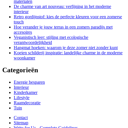
materialen
De charme van art nouveau: verfijning in het moderne
interieur
Retro gordijnstof: kies de perfecte kleuren voor een zomerse
touch
Hoe verander je jouw terras in een zomers paradijs met
accesoires
Veganistisch leer: stijling met ecologische
verantwoordelijkheid
Hangmat hoeken: waarom je deze zomer niet zonder kunt
Koeien schilderij inspiratie: landelijke charme in de moderne
woonkamer
Categorieën
Energie besparen
Interieur
Kinderkamer
Lifestyle
Raamdecoratie
Tuin
Contact
Sitemap
Write for Us - Complete Guidelines