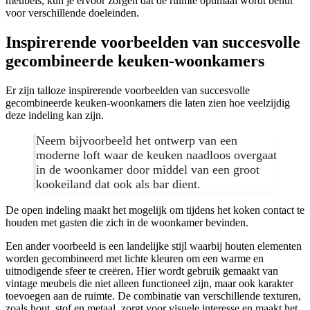
meubels, kun je ervoor zorgen dat de ruimte optimaal wordt benut
voor verschillende doeleinden.
Inspirerende voorbeelden van succesvolle
gecombineerde keuken-woonkamers
Er zijn talloze inspirerende voorbeelden van succesvolle
gecombineerde keuken-woonkamers die laten zien hoe veelzijdig
deze indeling kan zijn.
Neem bijvoorbeeld het ontwerp van een
moderne loft waar de keuken naadloos overgaat
in de woonkamer door middel van een groot
kookeiland dat ook als bar dient.
De open indeling maakt het mogelijk om tijdens het koken contact te
houden met gasten die zich in de woonkamer bevinden.
Een ander voorbeeld is een landelijke stijl waarbij houten elementen
worden gecombineerd met lichte kleuren om een warme en
uitnodigende sfeer te creëren. Hier wordt gebruik gemaakt van
vintage meubels die niet alleen functioneel zijn, maar ook karakter
toevoegen aan de ruimte. De combinatie van verschillende texturen,
zoals hout, stof en metaal, zorgt voor visuele interesse en maakt het