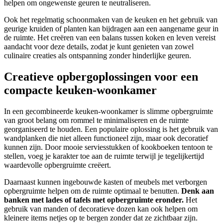
helpen om ongewenste geuren te neutraliseren.
Ook het regelmatig schoonmaken van de keuken en het gebruik van
geurige kruiden of planten kan bijdragen aan een aangename geur in
de ruimte. Het creëren van een balans tussen koken en leven vereist
aandacht voor deze details, zodat je kunt genieten van zowel
culinaire creaties als ontspanning zonder hinderlijke geuren.
Creatieve opbergoplossingen voor een
compacte keuken-woonkamer
In een gecombineerde keuken-woonkamer is slimme opbergruimte
van groot belang om rommel te minimaliseren en de ruimte
georganiseerd te houden. Een populaire oplossing is het gebruik van
wandplanken die niet alleen functioneel zijn, maar ook decoratief
kunnen zijn. Door mooie serviesstukken of kookboeken tentoon te
stellen, voeg je karakter toe aan de ruimte terwijl je tegelijkertijd
waardevolle opbergruimte creëert.
Daarnaast kunnen ingebouwde kasten of meubels met verborgen
opbergruimte helpen om de ruimte optimaal te benutten.
Denk aan
banken met lades of tafels met opbergruimte eronder.
Het
gebruik van manden of decoratieve dozen kan ook helpen om
kleinere items netjes op te bergen zonder dat ze zichtbaar zijn.