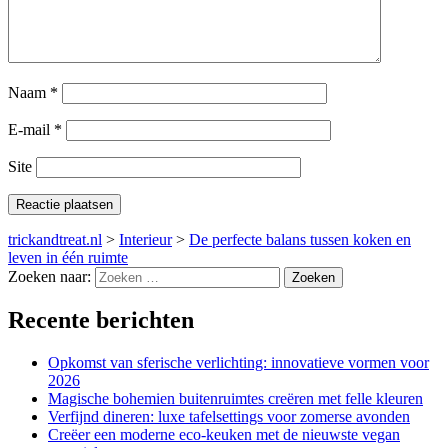
Naam
*
E-mail
*
Site
trickandtreat.nl
>
Interieur
>
De perfecte balans tussen koken en
leven in één ruimte
Zoeken naar:
Recente berichten
Opkomst van sferische verlichting: innovatieve vormen voor
2026
Magische bohemien buitenruimtes creëren met felle kleuren
Verfijnd dineren: luxe tafelsettings voor zomerse avonden
Creëer een moderne eco-keuken met de nieuwste vegan