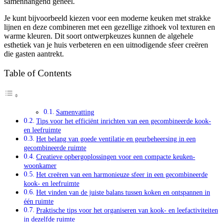
samenhangend geheel.
Je kunt bijvoorbeeld kiezen voor een moderne keuken met strakke
lijnen en deze combineren met een gezellige zithoek vol texturen en
warme kleuren. Dit soort ontwerpkeuzes kunnen de algehele
esthetiek van je huis verbeteren en een uitnodigende sfeer creëren
die gasten aantrekt.
Table of Contents
Samenvatting
Tips voor het efficiënt inrichten van een gecombineerde kook-
en leefruimte
Het belang van goede ventilatie en geurbeheersing in een
gecombineerde ruimte
Creatieve opbergoplossingen voor een compacte keuken-
woonkamer
Het creëren van een harmonieuze sfeer in een gecombineerde
kook- en leefruimte
Het vinden van de juiste balans tussen koken en ontspannen in
één ruimte
Praktische tips voor het organiseren van kook- en leefactiviteiten
in dezelfde ruimte