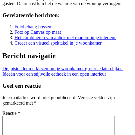
gasten. Daarnaast kan het de waarde van de woning verhogen.
Gerelateerde berichten:
Fotobehang bossen
Foto op Canvas op maat
Het combineren van antiek met modern in je interieur
Creëer een visueel spektakel in je woonkamer
Bericht navigatie
De juiste kleuren kiezen om je woonkamer groter te laten lijken
Ideeën voor een stijlvolle eethoek in een open interieur
Geef een reactie
Je e-mailadres wordt niet gepubliceerd.
Vereiste velden zijn
gemarkeerd met
*
Reactie
*