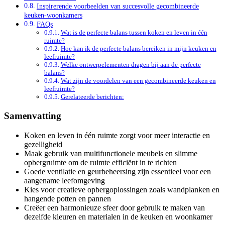
Inspirerende voorbeelden van succesvolle gecombineerde
keuken-woonkamers
FAQs
Wat is de perfecte balans tussen koken en leven in één
ruimte?
Hoe kan ik de perfecte balans bereiken in mijn keuken en
leefruimte?
Welke ontwerpelementen dragen bij aan de perfecte
balans?
Wat zijn de voordelen van een gecombineerde keuken en
leefruimte?
Gerelateerde berichten:
Samenvatting
Koken en leven in één ruimte zorgt voor meer interactie en
gezelligheid
Maak gebruik van multifunctionele meubels en slimme
opbergruimte om de ruimte efficiënt in te richten
Goede ventilatie en geurbeheersing zijn essentieel voor een
aangename leefomgeving
Kies voor creatieve opbergoplossingen zoals wandplanken en
hangende potten en pannen
Creëer een harmonieuze sfeer door gebruik te maken van
dezelfde kleuren en materialen in de keuken en woonkamer