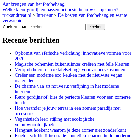
Aanbrengen van het fotobehang
Welke kleur gordijnen passen het beste in jouw slaapkamer?
trickandtreat.nl
>
Interieur
>
De kosten van fotobehang en wat te
verwachten
Zoeken naar:
Recente berichten
Opkomst van sferische verlichting: innovatieve vormen voor
2026
Magische bohemien buitenruimtes creëren met felle kleuren
Verfijnd dineren: luxe tafelsettings voor zomerse avonden
Creëer een moderne eco-keuken met de nieuwste vegan
materialen
De charme van art nouveau: verfijning in het moderne
interieur
Retro gordijnstof: kies de perfecte kleuren voor een zomerse
touch
Hoe verander je jouw terras in een zomers paradijs met
accesoires
Veganistisch leer: stijling met ecologische
verantwoordelijkheid
Hangmat hoeken: waarom je deze zomer niet zonder kunt
Koeien schilderij inspiratie: landelijke charme in de moderne